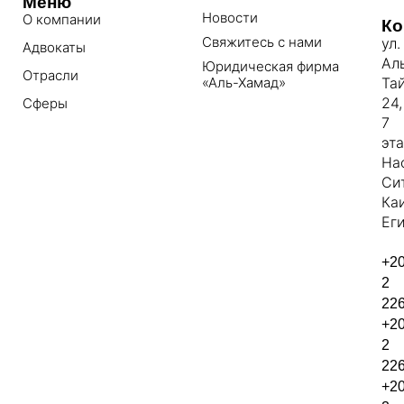
Меню
Новости
О компании
Ко
Свяжитесь с нами
ул.
Адвокаты
Ал
Юридическая фирма
Отрасли
«Аль-Хамад»
Та
24,
Сферы
7
эт
На
Си
Ка
Еги
+2
2
22
+2
2
22
+2