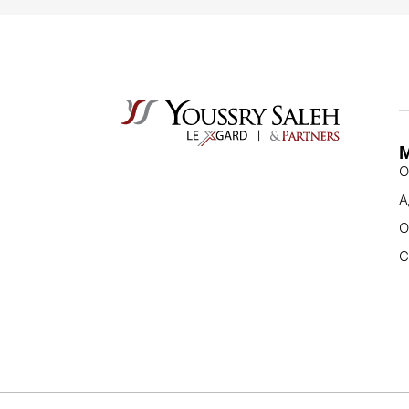
О
А
О
С