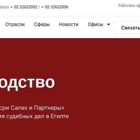
Рабочее в
ation
/
+ 02 22622002
+ 02 22622006
Отрасли
Сферы
Новости
Офисы
Связать
одство
ри Салех и Партнеры»
 судебных дел в Египте