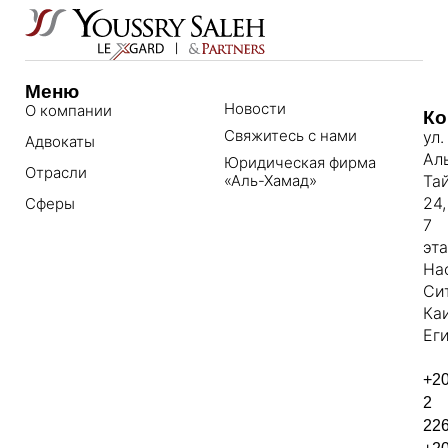
Меню
Новости
О компании
Ко
Свяжитесь с нами
ул.
Адвокаты
Ал
Юридическая фирма
Отрасли
«Аль-Хамад»
Та
24,
Сферы
7
эт
На
Си
Ка
Еги
+2
2
22