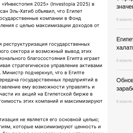
 «Инвестопия 2025» (Investopia 2025) в
значе
сан Эль-Хатиб объявил, что Египет
государственные компании в Фонд
9 апреля,
вления с целью максимизации доходов от
Египе
я реструктуризация государственных
халат
ного сектора и возможный вывод этих
ионального благосостояния Египта играет
9 апреля,
чивая стратегическое управление активами
 Министр подчеркнул, что в Египте
передача государственных предприятий в
Обнов
ставление ему возможности управлять и
зараб
части их акций на Египетской бирже в
стоимость этих компаний и максимизируют
8 апреля,
тизация не является его основной целью;
егиям, которые максимизируют ценность и