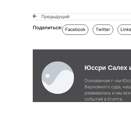
Предыдущий
Поделиться:
Facebook
Twitter
Link
Юссри Салех 
Основанная г-ом Юс
Верховного суда, на
развивалась и мы все
событий в Египте.