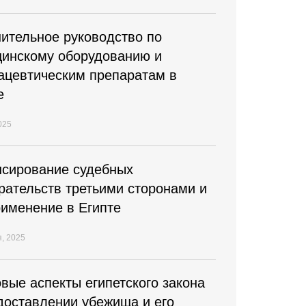
ительное руководство по
инскому оборудованию и
цевтическим препаратам в
е
025
сирование судебных
рательств третьими сторонами и
рименение в Египте
я, 2025
вые аспекты египетского закона
доставлении убежища и его