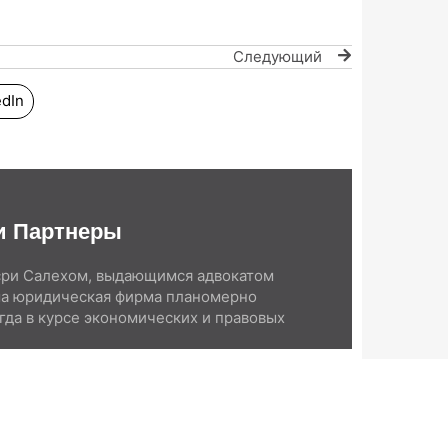
Следующий
edIn
и Партнеры
сри Салехом, выдающимся адвокатом
ша юридическая фирма планомерно
гда в курсе экономических и правовых