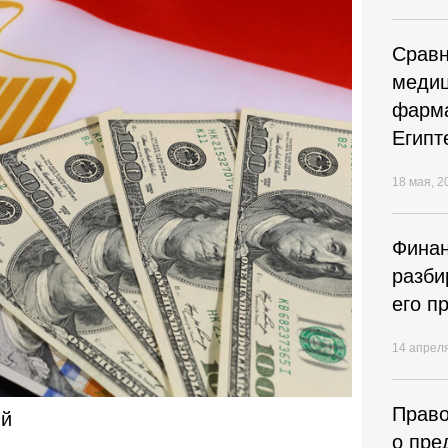
Cравн
медиц
фарма
Египт
18 мая, 2
Финан
разби
его п
14 апрел
Право
ий
о пре