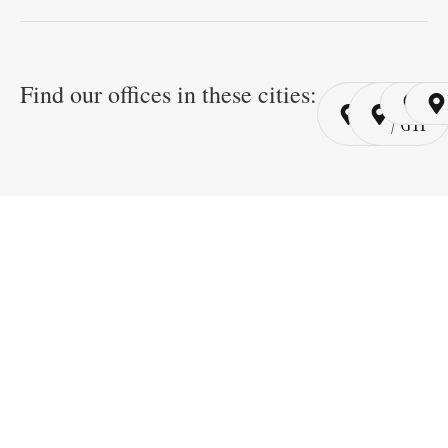
Find our offices in these cities:
Cairo
Cairo
Ri
/ YSP
/ GYP