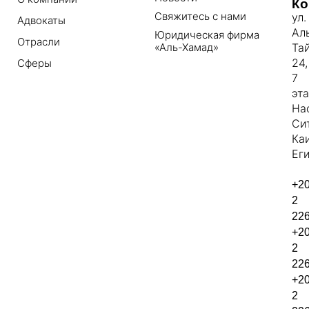
Ко
Свяжитесь с нами
ул.
Адвокаты
Ал
Юридическая фирма
Отрасли
«Аль-Хамад»
Та
24,
Сферы
7
эт
На
Си
Ка
Еги
+2
2
22
+2
2
22
+2
2