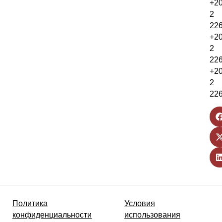
+2
2
22
+2
2
22
+2
2
22
Политика
Условия
конфиденциальности
использования