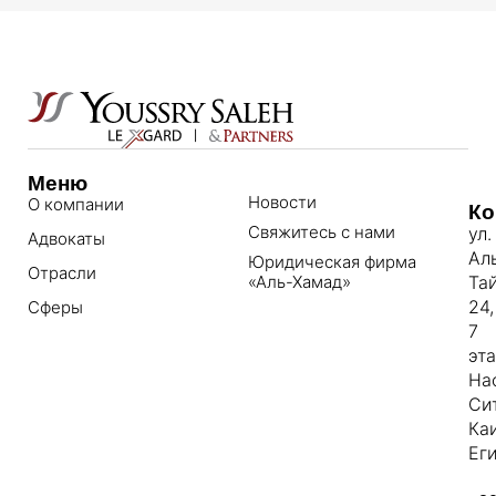
Меню
Новости
О компании
Ко
Свяжитесь с нами
ул.
Адвокаты
Ал
Юридическая фирма
Отрасли
«Аль-Хамад»
Та
24,
Сферы
7
эт
На
Си
Ка
Еги