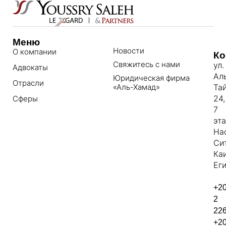
Меню
Новости
О компании
Ко
Свяжитесь с нами
ул.
Адвокаты
Ал
Юридическая фирма
Отрасли
«Аль-Хамад»
Та
24,
Сферы
7
эт
На
Си
Ка
Еги
+2
2
22
+2