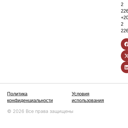
2
22
+2
2
22
Политика
Условия
конфиденциальности
использования
© 2026 Все права защищены