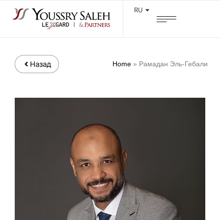
RU
Назад
Home
»
Рамадан Эль-Гебали