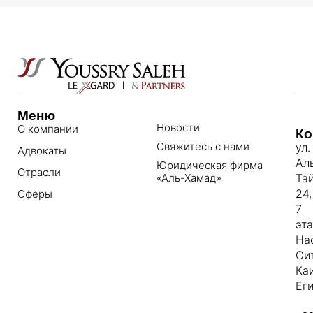
Меню
Новости
О компании
Ко
Свяжитесь с нами
ул.
Адвокаты
Ал
Юридическая фирма
Отрасли
«Аль-Хамад»
Та
24,
Сферы
7
эт
На
Си
Ка
Еги