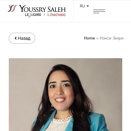
RU
Назад
Home
»
Нэнси Зекри