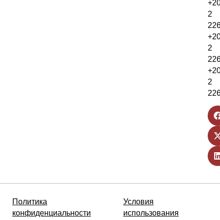
+2
2
22
+2
2
22
+2
2
22
Политика
Условия
конфиденциальности
использования