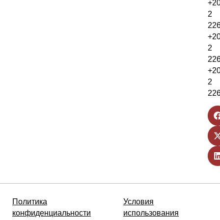
+2
2
22
+2
2
22
+2
2
22
Политика
Условия
конфиденциальности
использования