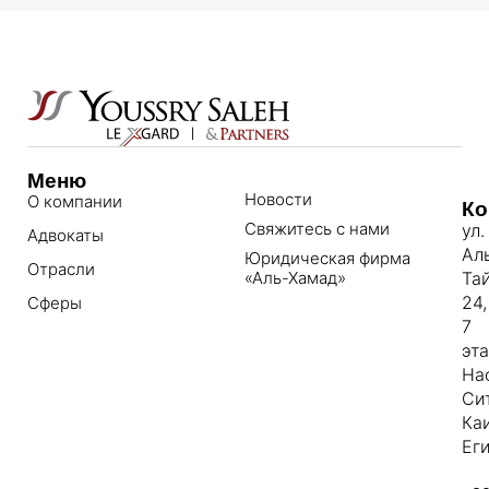
Меню
Новости
О компании
Ко
Свяжитесь с нами
ул.
Адвокаты
Ал
Юридическая фирма
Отрасли
«Аль-Хамад»
Та
24,
Сферы
7
эт
На
Си
Ка
Еги