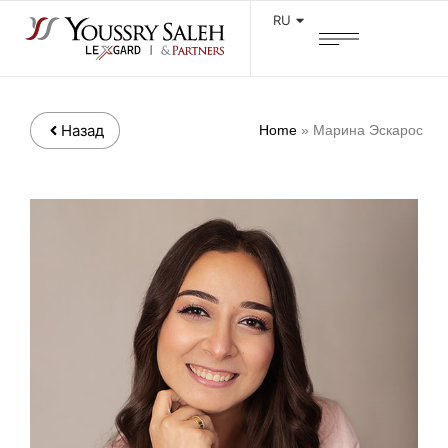
RU
Назад
Home
»
Марина Эскарос