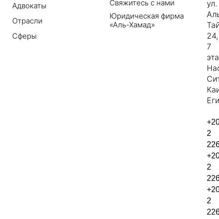
Свяжитесь с нами
ул.
Адвокаты
Ал
Юридическая фирма
Отрасли
«Аль-Хамад»
Та
24,
Сферы
7
эт
На
Си
Ка
Еги
+2
2
22
+2
2
22
+2
2
22