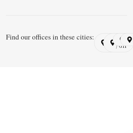
Find our offices in these cities:
Cairo
Cairo
Ri
/ YSP
/ GYP